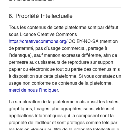
6. Propriété Intellectuelle
Tous les contenus de cette plateforme sont par défaut
sous Licence Creative Commons
(s'ouvre dans un nouvel onglet
https://creativecommons.org/
CC BY-NC-SA (mention
de paternité, pas d’usage commercial, partage à
l’identique), sauf mention expresse différente, afin de
permettre aux utilisateurs de reproduire sur support
papier ou électronique tout ou partie des contenus mis
à disposition sur cette plateforme. Si vous constatez un
usage non conforme de contenus de la plateforme,
(s'ouvre dans un nouvel onglet)
merci de nous l’indiquer
.
La structuration de la plateforme mais aussi les textes,
graphiques, images, photographies, sons, vidéos et
applications informatiques qui la composent sont la
propriété de l'éditeur et sont protégés comme tels par
les lois en vigueur au titre de la propriété intellectuelle.