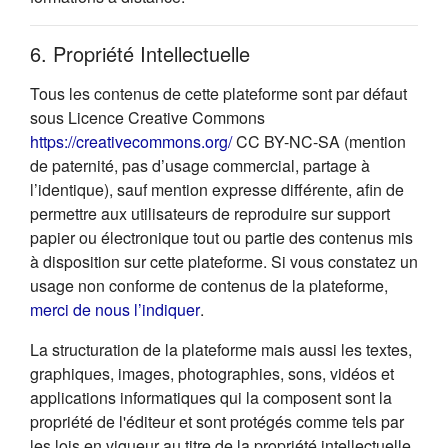
6. Propriété Intellectuelle
Tous les contenus de cette plateforme sont par défaut
sous Licence Creative Commons
(s'ouvre dans un nouvel onglet
https://creativecommons.org/
CC BY-NC-SA (mention
de paternité, pas d’usage commercial, partage à
l’identique), sauf mention expresse différente, afin de
permettre aux utilisateurs de reproduire sur support
papier ou électronique tout ou partie des contenus mis
à disposition sur cette plateforme. Si vous constatez un
usage non conforme de contenus de la plateforme,
(s'ouvre dans un nouvel onglet)
merci de nous l’indiquer
.
La structuration de la plateforme mais aussi les textes,
graphiques, images, photographies, sons, vidéos et
applications informatiques qui la composent sont la
propriété de l'éditeur et sont protégés comme tels par
les lois en vigueur au titre de la propriété intellectuelle.