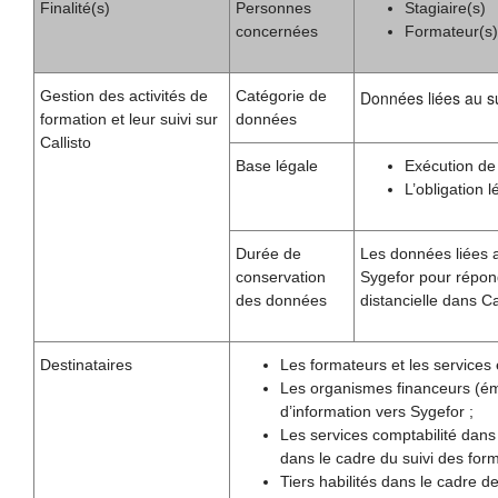
Finalité(s)
Personnes
Stagiaire(s)
concernées
Formateur(s)
Gestion des activités de
Catégorie de
Données liées au sui
formation et leur suivi sur
données
Callisto
Base légale
Exécution de
L’obligation 
Durée de
Les données liées a
conservation
Sygefor pour répond
des données
distancielle dans Cal
Destinataires
Les formateurs et les services 
Les organismes financeurs (éma
d’information vers Sygefor ;
Les services comptabilité dans
dans le cadre du suivi des form
Tiers habilités dans le cadre de