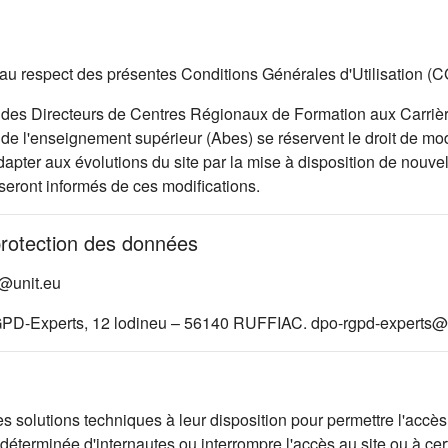
 et au respect des présentes Conditions Générales d'Utilisation (
des Directeurs de Centres Régionaux de Formation aux Carrièr
e l'enseignement supérieur (Abes) se réservent le droit de modi
pter aux évolutions du site par la mise à disposition de nouvell
 seront informés de ces modifications.
protection des données
d@unit.eu
GPD-Experts, 12 lodineu – 56140 RUFFIAC. dpo-rgpd-experts@a
lutions techniques à leur disposition pour permettre l'accès au
éterminée d'internautes ou interrompre l'accès au site ou à cer