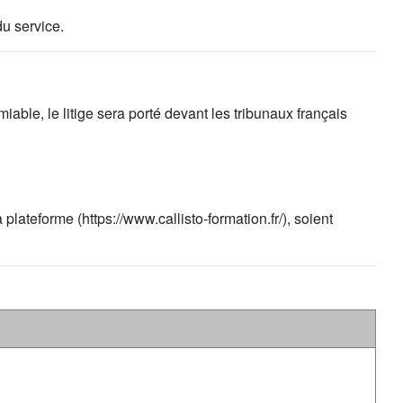
du service.
iable, le litige sera porté devant les tribunaux français
lateforme (https://www.callisto-formation.fr/), soient