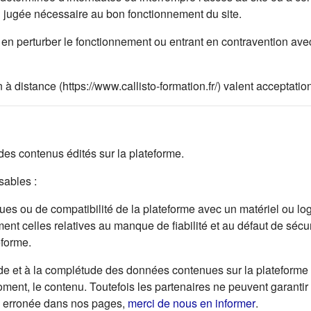
on jugée nécessaire au bon fonctionnement du site.
en perturber le fonctionnement ou entrant en contravention avec 
 à distance (https://www.callisto-formation.fr/) valent acceptat
s contenus édités sur la plateforme.
ables :
s ou de compatibilité de la plateforme avec un matériel ou logici
ent celles relatives au manque de fiabilité et au défaut de sécur
eforme.
de et à la complétude des données contenues sur la plateforme e
 moment, le contenu. Toutefois les partenaires ne peuvent garantir
(s'ouvre da
ou erronée dans nos pages,
merci de nous en informer
.