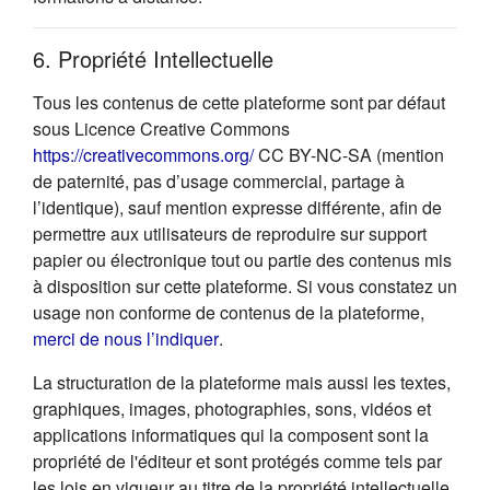
6. Propriété Intellectuelle
Tous les contenus de cette plateforme sont par défaut
sous Licence Creative Commons
(s'ouvre dans un nouvel onglet
https://creativecommons.org/
CC BY-NC-SA (mention
de paternité, pas d’usage commercial, partage à
l’identique), sauf mention expresse différente, afin de
permettre aux utilisateurs de reproduire sur support
papier ou électronique tout ou partie des contenus mis
à disposition sur cette plateforme. Si vous constatez un
usage non conforme de contenus de la plateforme,
(s'ouvre dans un nouvel onglet)
merci de nous l’indiquer
.
La structuration de la plateforme mais aussi les textes,
graphiques, images, photographies, sons, vidéos et
applications informatiques qui la composent sont la
propriété de l'éditeur et sont protégés comme tels par
les lois en vigueur au titre de la propriété intellectuelle.