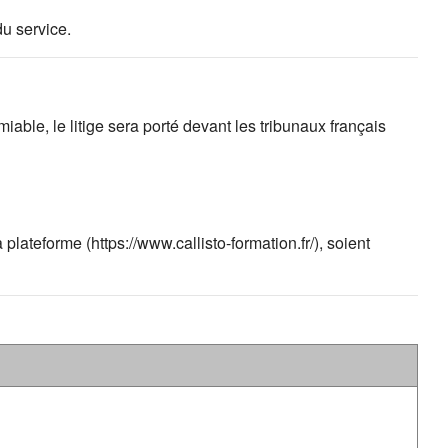
du service.
iable, le litige sera porté devant les tribunaux français
lateforme (https://www.callisto-formation.fr/), soient