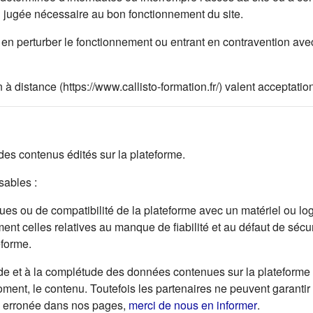
on jugée nécessaire au bon fonctionnement du site.
en perturber le fonctionnement ou entrant en contravention avec 
 à distance (https://www.callisto-formation.fr/) valent acceptat
s contenus édités sur la plateforme.
ables :
s ou de compatibilité de la plateforme avec un matériel ou logici
ent celles relatives au manque de fiabilité et au défaut de sécur
eforme.
de et à la complétude des données contenues sur la plateforme e
 moment, le contenu. Toutefois les partenaires ne peuvent garantir
(s'ouvre da
ou erronée dans nos pages,
merci de nous en informer
.