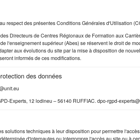
 et au respect des présentes Conditions Générales d'Utilisation (
des Directeurs de Centres Régionaux de Formation aux Carrièr
e l'enseignement supérieur (Abes) se réservent le droit de modi
pter aux évolutions du site par la mise à disposition de nouvell
 seront informés de ces modifications.
protection des données
d@unit.eu
GPD-Experts, 12 lodineu – 56140 RUFFIAC. dpo-rgpd-experts@a
lutions techniques à leur disposition pour permettre l'accès au
éterminée d'internautes ou interrompre l'accès au site ou à cer