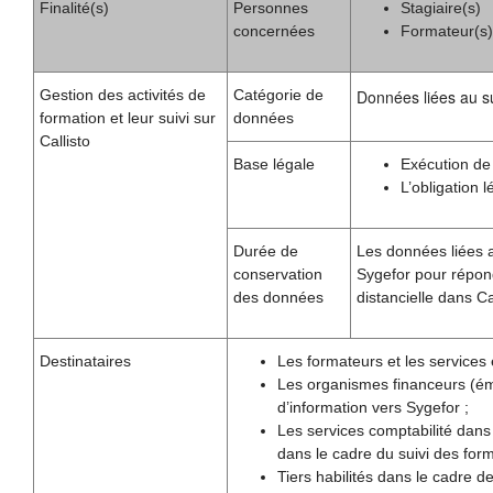
Finalité(s)
Personnes
Stagiaire(s)
concernées
Formateur(s)
Gestion des activités de
Catégorie de
Données liées au sui
formation et leur suivi sur
données
Callisto
Base légale
Exécution de
L’obligation 
Durée de
Les données liées a
conservation
Sygefor pour répond
des données
distancielle dans Cal
Destinataires
Les formateurs et les services 
Les organismes financeurs (éma
d’information vers Sygefor ;
Les services comptabilité dans
dans le cadre du suivi des form
Tiers habilités dans le cadre de