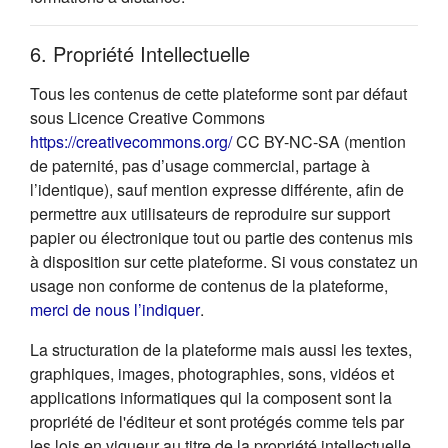
6. Propriété Intellectuelle
Tous les contenus de cette plateforme sont par défaut
sous Licence Creative Commons
(s'ouvre dans un nouvel onglet
https://creativecommons.org/
CC BY-NC-SA (mention
de paternité, pas d’usage commercial, partage à
l’identique), sauf mention expresse différente, afin de
permettre aux utilisateurs de reproduire sur support
papier ou électronique tout ou partie des contenus mis
à disposition sur cette plateforme. Si vous constatez un
usage non conforme de contenus de la plateforme,
(s'ouvre dans un nouvel onglet)
merci de nous l’indiquer
.
La structuration de la plateforme mais aussi les textes,
graphiques, images, photographies, sons, vidéos et
applications informatiques qui la composent sont la
propriété de l'éditeur et sont protégés comme tels par
les lois en vigueur au titre de la propriété intellectuelle.