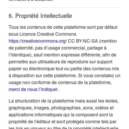
6. Propriété Intellectuelle
Tous les contenus de cette plateforme sont par défaut
sous Licence Creative Commons
(s'ouvre dans un nouvel onglet
https://creativecommons.org/
CC BY-NC-SA (mention
de paternité, pas d’usage commercial, partage à
l’identique), sauf mention expresse différente, afin de
permettre aux utilisateurs de reproduire sur support
papier ou électronique tout ou partie des contenus mis
à disposition sur cette plateforme. Si vous constatez un
usage non conforme de contenus de la plateforme,
(s'ouvre dans un nouvel onglet)
merci de nous l’indiquer
.
La structuration de la plateforme mais aussi les textes,
graphiques, images, photographies, sons, vidéos et
applications informatiques qui la composent sont la
propriété de l'éditeur et sont protégés comme tels par
les lois en vigueur au titre de la propriété intellectuelle.