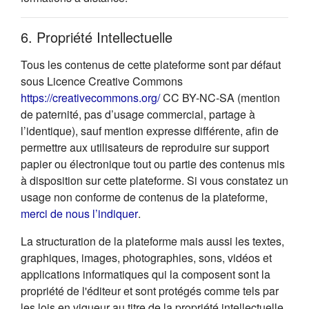
6. Propriété Intellectuelle
Tous les contenus de cette plateforme sont par défaut
sous Licence Creative Commons
(s'ouvre dans un nouvel onglet
https://creativecommons.org/
CC BY-NC-SA (mention
de paternité, pas d’usage commercial, partage à
l’identique), sauf mention expresse différente, afin de
permettre aux utilisateurs de reproduire sur support
papier ou électronique tout ou partie des contenus mis
à disposition sur cette plateforme. Si vous constatez un
usage non conforme de contenus de la plateforme,
(s'ouvre dans un nouvel onglet)
merci de nous l’indiquer
.
La structuration de la plateforme mais aussi les textes,
graphiques, images, photographies, sons, vidéos et
applications informatiques qui la composent sont la
propriété de l'éditeur et sont protégés comme tels par
les lois en vigueur au titre de la propriété intellectuelle.