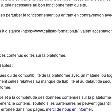
on jugée nécessaire au bon fonctionnement du site.
en perturber le fonctionnement ou entrant en contravention avec 
 à distance (https://www.callisto-formation.fr/) valent acceptat
s contenus édités sur la plateforme.
ables :
s ou de compatibilité de la plateforme avec un matériel ou logici
ent celles relatives au manque de fiabilité et au défaut de sécur
eforme.
de et à la complétude des données contenues sur la plateforme e
 moment, le contenu. Toutefois les partenaires ne peuvent garantir
(s'ouvre da
ou erronée dans nos pages,
merci de nous en informer
.