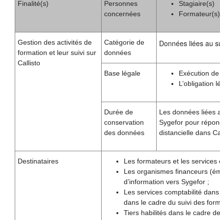
Finalité(s)
Personnes
Stagiaire(s)
concernées
Formateur(s)
Gestion des activités de
Catégorie de
Données liées au sui
formation et leur suivi sur
données
Callisto
Base légale
Exécution de
L’obligation 
Durée de
Les données liées a
conservation
Sygefor pour répond
des données
distancielle dans Cal
Destinataires
Les formateurs et les services 
Les organismes financeurs (éma
d’information vers Sygefor ;
Les services comptabilité dans
dans le cadre du suivi des form
Tiers habilités dans le cadre de