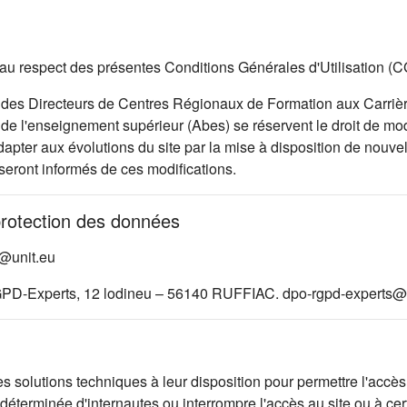
 et au respect des présentes Conditions Générales d'Utilisation (
des Directeurs de Centres Régionaux de Formation aux Carrièr
e l'enseignement supérieur (Abes) se réservent le droit de modi
pter aux évolutions du site par la mise à disposition de nouvell
 seront informés de ces modifications.
protection des données
d@unit.eu
GPD-Experts, 12 lodineu – 56140 RUFFIAC. dpo-rgpd-experts@a
lutions techniques à leur disposition pour permettre l'accès au
éterminée d'internautes ou interrompre l'accès au site ou à cer