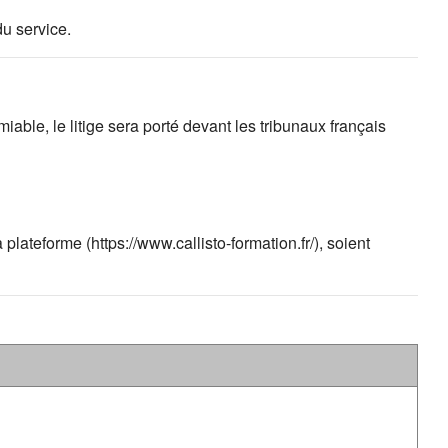
du service.
iable, le litige sera porté devant les tribunaux français
lateforme (https://www.callisto-formation.fr/), soient