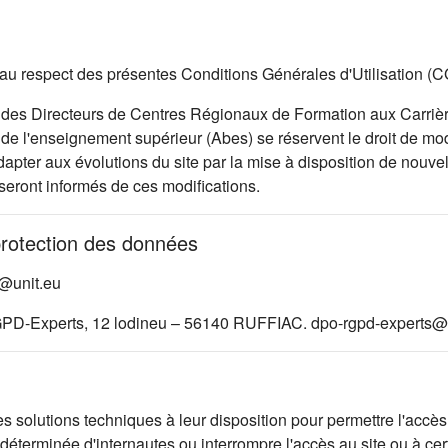
 et au respect des présentes Conditions Générales d'Utilisation (
des Directeurs de Centres Régionaux de Formation aux Carrièr
e l'enseignement supérieur (Abes) se réservent le droit de modi
pter aux évolutions du site par la mise à disposition de nouvell
 seront informés de ces modifications.
protection des données
d@unit.eu
GPD-Experts, 12 lodineu – 56140 RUFFIAC. dpo-rgpd-experts@a
lutions techniques à leur disposition pour permettre l'accès au
éterminée d'internautes ou interrompre l'accès au site ou à cer