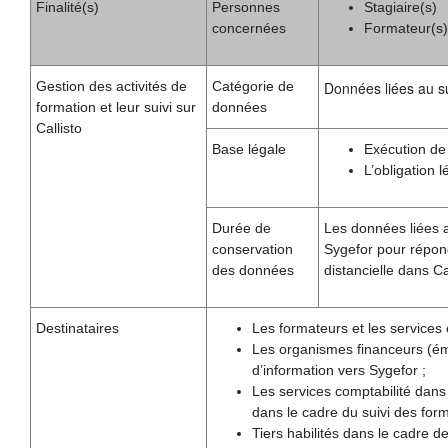
Finalité(s)
Personnes
Stagiaire(s)
concernées
Formateur(s)
Gestion des activités de
Catégorie de
Données liées au sui
formation et leur suivi sur
données
Callisto
Base légale
Exécution de
L’obligation 
Durée de
Les données liées a
conservation
Sygefor pour répond
des données
distancielle dans Cal
Destinataires
Les formateurs et les services 
Les organismes financeurs (éma
d’information vers Sygefor ;
Les services comptabilité dans
dans le cadre du suivi des form
Tiers habilités dans le cadre de