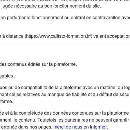
on jugée nécessaire au bon fonctionnement du site.
en perturber le fonctionnement ou entrant en contravention avec 
 à distance (https://www.callisto-formation.fr/) valent acceptat
s contenus édités sur la plateforme.
ables :
s ou de compatibilité de la plateforme avec un matériel ou logici
ent celles relatives au manque de fiabilité et au défaut de sécur
eforme.
de et à la complétude des données contenues sur la plateforme e
 moment, le contenu. Toutefois les partenaires ne peuvent garantir
(s'ouvre da
ou erronée dans nos pages,
merci de nous en informer
.