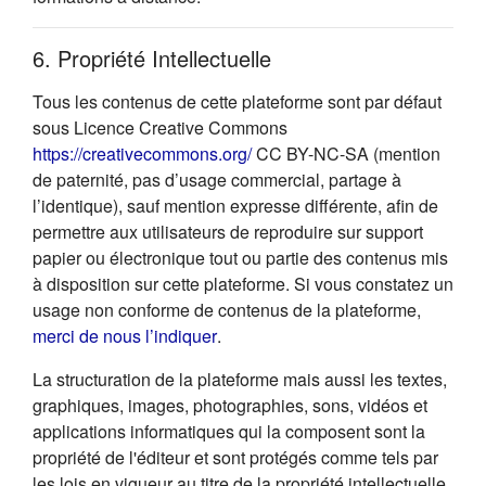
6. Propriété Intellectuelle
Tous les contenus de cette plateforme sont par défaut
sous Licence Creative Commons
(s'ouvre dans un nouvel onglet
https://creativecommons.org/
CC BY-NC-SA (mention
de paternité, pas d’usage commercial, partage à
l’identique), sauf mention expresse différente, afin de
permettre aux utilisateurs de reproduire sur support
papier ou électronique tout ou partie des contenus mis
à disposition sur cette plateforme. Si vous constatez un
usage non conforme de contenus de la plateforme,
(s'ouvre dans un nouvel onglet)
merci de nous l’indiquer
.
La structuration de la plateforme mais aussi les textes,
graphiques, images, photographies, sons, vidéos et
applications informatiques qui la composent sont la
propriété de l'éditeur et sont protégés comme tels par
les lois en vigueur au titre de la propriété intellectuelle.