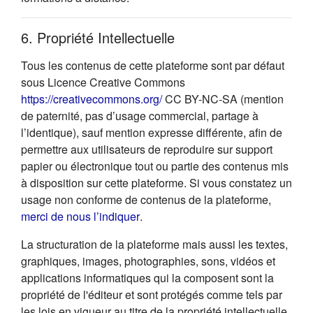
6. Propriété Intellectuelle
Tous les contenus de cette plateforme sont par défaut
sous Licence Creative Commons
(s'ouvre dans un nouvel onglet
https://creativecommons.org/
CC BY-NC-SA (mention
de paternité, pas d’usage commercial, partage à
l’identique), sauf mention expresse différente, afin de
permettre aux utilisateurs de reproduire sur support
papier ou électronique tout ou partie des contenus mis
à disposition sur cette plateforme. Si vous constatez un
usage non conforme de contenus de la plateforme,
(s'ouvre dans un nouvel onglet)
merci de nous l’indiquer
.
La structuration de la plateforme mais aussi les textes,
graphiques, images, photographies, sons, vidéos et
applications informatiques qui la composent sont la
propriété de l'éditeur et sont protégés comme tels par
les lois en vigueur au titre de la propriété intellectuelle.