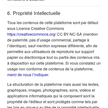
6. Propriété Intellectuelle
Tous les contenus de cette plateforme sont par défaut
sous Licence Creative Commons
(s'ouvre dans un nouvel onglet
https://creativecommons.org/
CC BY-NC-SA (mention
de paternité, pas d’usage commercial, partage à
l’identique), sauf mention expresse différente, afin de
permettre aux utilisateurs de reproduire sur support
papier ou électronique tout ou partie des contenus mis
à disposition sur cette plateforme. Si vous constatez un
usage non conforme de contenus de la plateforme,
(s'ouvre dans un nouvel onglet)
merci de nous l’indiquer
.
La structuration de la plateforme mais aussi les textes,
graphiques, images, photographies, sons, vidéos et
applications informatiques qui la composent sont la
propriété de l'éditeur et sont protégés comme tels par
les lois en vigueur au titre de la propriété intellectuelle.