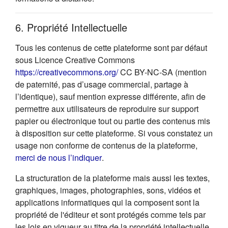
6. Propriété Intellectuelle
Tous les contenus de cette plateforme sont par défaut
sous Licence Creative Commons
(s'ouvre dans un nouvel onglet
https://creativecommons.org/
CC BY-NC-SA (mention
de paternité, pas d’usage commercial, partage à
l’identique), sauf mention expresse différente, afin de
permettre aux utilisateurs de reproduire sur support
papier ou électronique tout ou partie des contenus mis
à disposition sur cette plateforme. Si vous constatez un
usage non conforme de contenus de la plateforme,
(s'ouvre dans un nouvel onglet)
merci de nous l’indiquer
.
La structuration de la plateforme mais aussi les textes,
graphiques, images, photographies, sons, vidéos et
applications informatiques qui la composent sont la
propriété de l'éditeur et sont protégés comme tels par
les lois en vigueur au titre de la propriété intellectuelle.