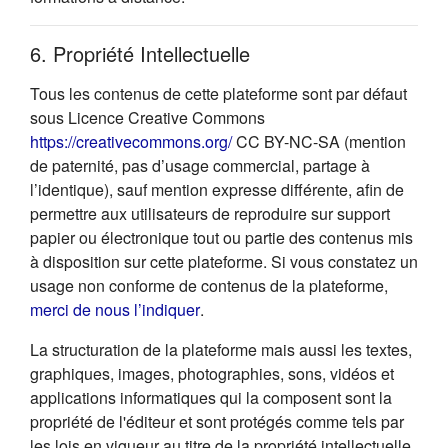
6. Propriété Intellectuelle
Tous les contenus de cette plateforme sont par défaut
sous Licence Creative Commons
(s'ouvre dans un nouvel onglet
https://creativecommons.org/
CC BY-NC-SA (mention
de paternité, pas d’usage commercial, partage à
l’identique), sauf mention expresse différente, afin de
permettre aux utilisateurs de reproduire sur support
papier ou électronique tout ou partie des contenus mis
à disposition sur cette plateforme. Si vous constatez un
usage non conforme de contenus de la plateforme,
(s'ouvre dans un nouvel onglet)
merci de nous l’indiquer
.
La structuration de la plateforme mais aussi les textes,
graphiques, images, photographies, sons, vidéos et
applications informatiques qui la composent sont la
propriété de l'éditeur et sont protégés comme tels par
les lois en vigueur au titre de la propriété intellectuelle.