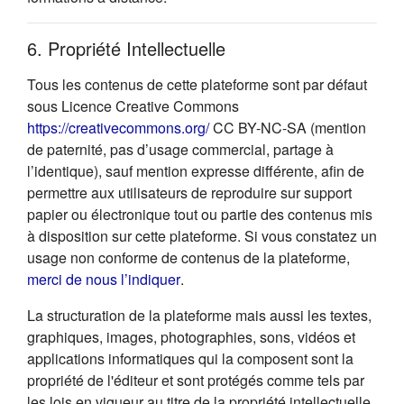
6. Propriété Intellectuelle
Tous les contenus de cette plateforme sont par défaut
sous Licence Creative Commons
(s'ouvre dans un nouvel onglet
https://creativecommons.org/
CC BY-NC-SA (mention
de paternité, pas d’usage commercial, partage à
l’identique), sauf mention expresse différente, afin de
permettre aux utilisateurs de reproduire sur support
papier ou électronique tout ou partie des contenus mis
à disposition sur cette plateforme. Si vous constatez un
usage non conforme de contenus de la plateforme,
(s'ouvre dans un nouvel onglet)
merci de nous l’indiquer
.
La structuration de la plateforme mais aussi les textes,
graphiques, images, photographies, sons, vidéos et
applications informatiques qui la composent sont la
propriété de l'éditeur et sont protégés comme tels par
les lois en vigueur au titre de la propriété intellectuelle.