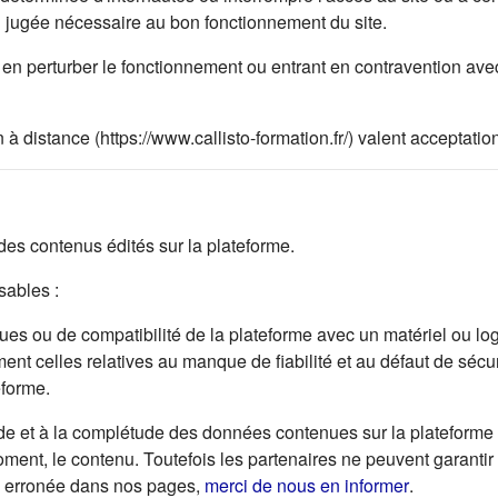
on jugée nécessaire au bon fonctionnement du site.
en perturber le fonctionnement ou entrant en contravention avec 
 à distance (https://www.callisto-formation.fr/) valent acceptat
s contenus édités sur la plateforme.
ables :
s ou de compatibilité de la plateforme avec un matériel ou logici
ent celles relatives au manque de fiabilité et au défaut de sécur
eforme.
de et à la complétude des données contenues sur la plateforme e
 moment, le contenu. Toutefois les partenaires ne peuvent garantir
(s'ouvre da
ou erronée dans nos pages,
merci de nous en informer
.