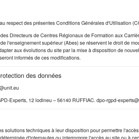
 et au respect des présentes Conditions Générales d'Utilisation (
des Directeurs de Centres Régionaux de Formation aux Carrièr
e l'enseignement supérieur (Abes) se réservent le droit de modi
pter aux évolutions du site par la mise à disposition de nouvell
 seront informés de ces modifications.
protection des données
d@unit.eu
GPD-Experts, 12 lodineu – 56140 RUFFIAC. dpo-rgpd-experts@a
lutions techniques à leur disposition pour permettre l'accès au
éterminée d'internautes ou interrompre l'accès au site ou à cer