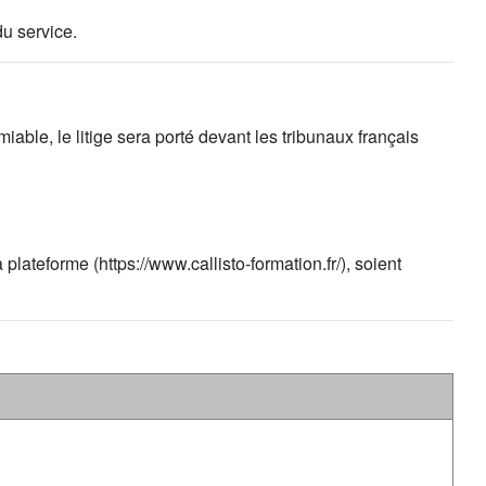
du service.
iable, le litige sera porté devant les tribunaux français
lateforme (https://www.callisto-formation.fr/), soient