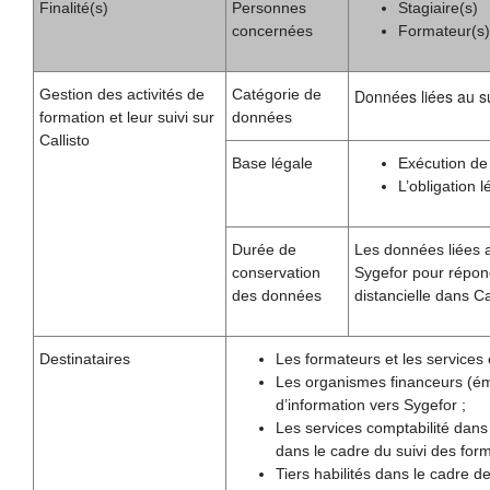
Finalité(s)
Personnes
Stagiaire(s)
concernées
Formateur(s)
Gestion des activités de
Catégorie de
Données liées au sui
formation et leur suivi sur
données
Callisto
Base légale
Exécution de
L’obligation 
Durée de
Les données liées a
conservation
Sygefor pour répond
des données
distancielle dans Cal
Destinataires
Les formateurs et les services 
Les organismes financeurs (éma
d’information vers Sygefor ;
Les services comptabilité dans
dans le cadre du suivi des form
Tiers habilités dans le cadre de