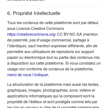
6. Propriété Intellectuelle
Tous les contenus de cette plateforme sont par défaut
sous Licence Creative Commons
(s'ouvre dans un nouvel onglet
https://creativecommons.org/
CC BY-NC-SA (mention
de paternité, pas d’usage commercial, partage à
l’identique), sauf mention expresse différente, afin de
permettre aux utilisateurs de reproduire sur support
papier ou électronique tout ou partie des contenus mis
à disposition sur cette plateforme. Si vous constatez un
usage non conforme de contenus de la plateforme,
(s'ouvre dans un nouvel onglet)
merci de nous l’indiquer
.
La structuration de la plateforme mais aussi les textes,
graphiques, images, photographies, sons, vidéos et
applications informatiques qui la composent sont la
propriété de l'éditeur et sont protégés comme tels par
les lois en vigueur au titre de la propriété intellectuelle.