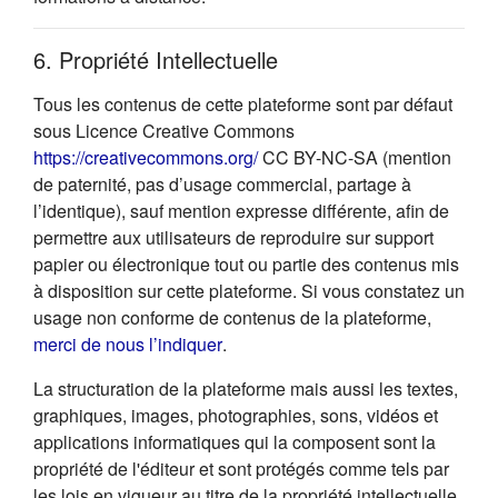
6. Propriété Intellectuelle
Tous les contenus de cette plateforme sont par défaut
sous Licence Creative Commons
(s'ouvre dans un nouvel onglet
https://creativecommons.org/
CC BY-NC-SA (mention
de paternité, pas d’usage commercial, partage à
l’identique), sauf mention expresse différente, afin de
permettre aux utilisateurs de reproduire sur support
papier ou électronique tout ou partie des contenus mis
à disposition sur cette plateforme. Si vous constatez un
usage non conforme de contenus de la plateforme,
(s'ouvre dans un nouvel onglet)
merci de nous l’indiquer
.
La structuration de la plateforme mais aussi les textes,
graphiques, images, photographies, sons, vidéos et
applications informatiques qui la composent sont la
propriété de l'éditeur et sont protégés comme tels par
les lois en vigueur au titre de la propriété intellectuelle.