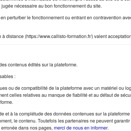
on jugée nécessaire au bon fonctionnement du site.
en perturber le fonctionnement ou entrant en contravention avec 
 à distance (https://www.callisto-formation.fr/) valent acceptat
s contenus édités sur la plateforme.
ables :
s ou de compatibilité de la plateforme avec un matériel ou logici
ent celles relatives au manque de fiabilité et au défaut de sécur
eforme.
de et à la complétude des données contenues sur la plateforme e
 moment, le contenu. Toutefois les partenaires ne peuvent garantir
(s'ouvre da
ou erronée dans nos pages,
merci de nous en informer
.