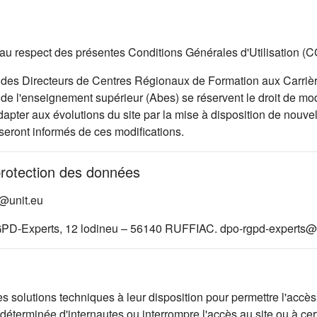
 et au respect des présentes Conditions Générales d'Utilisation (
des Directeurs de Centres Régionaux de Formation aux Carrièr
e l'enseignement supérieur (Abes) se réservent le droit de modi
pter aux évolutions du site par la mise à disposition de nouvell
 seront informés de ces modifications.
protection des données
d@unit.eu
GPD-Experts, 12 lodineu – 56140 RUFFIAC. dpo-rgpd-experts@a
lutions techniques à leur disposition pour permettre l'accès au
éterminée d'internautes ou interrompre l'accès au site ou à cer