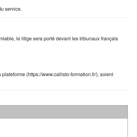
du service.
iable, le litige sera porté devant les tribunaux français
lateforme (https://www.callisto-formation.fr/), soient