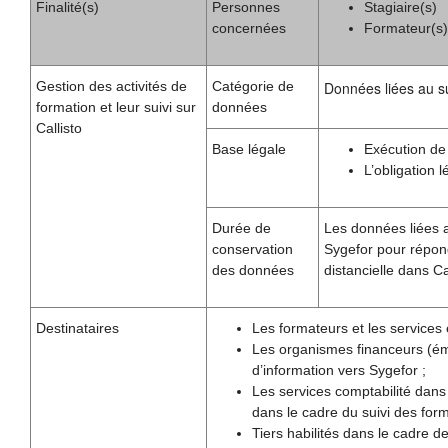
Finalité(s)
Personnes
Stagiaire(s)
concernées
Formateur(s)
Gestion des activités de
Catégorie de
Données liées au sui
formation et leur suivi sur
données
Callisto
Base légale
Exécution de
L’obligation 
Durée de
Les données liées a
conservation
Sygefor pour répond
des données
distancielle dans Cal
Destinataires
Les formateurs et les services 
Les organismes financeurs (éma
d’information vers Sygefor ;
Les services comptabilité dans
dans le cadre du suivi des form
Tiers habilités dans le cadre de