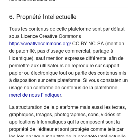
6. Propriété Intellectuelle
Tous les contenus de cette plateforme sont par défaut
sous Licence Creative Commons
(s'ouvre dans un nouvel onglet
https://creativecommons.org/
CC BY-NC-SA (mention
de paternité, pas d’usage commercial, partage à
l’identique), sauf mention expresse différente, afin de
permettre aux utilisateurs de reproduire sur support
papier ou électronique tout ou partie des contenus mis
à disposition sur cette plateforme. Si vous constatez un
usage non conforme de contenus de la plateforme,
(s'ouvre dans un nouvel onglet)
merci de nous l’indiquer
.
La structuration de la plateforme mais aussi les textes,
graphiques, images, photographies, sons, vidéos et
applications informatiques qui la composent sont la
propriété de l'éditeur et sont protégés comme tels par
les lois en vigueur au titre de la propriété intellectuelle.