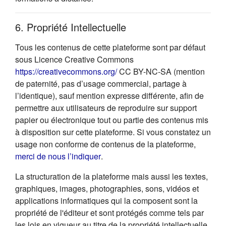
6. Propriété Intellectuelle
Tous les contenus de cette plateforme sont par défaut
sous Licence Creative Commons
(s'ouvre dans un nouvel onglet
https://creativecommons.org/
CC BY-NC-SA (mention
de paternité, pas d’usage commercial, partage à
l’identique), sauf mention expresse différente, afin de
permettre aux utilisateurs de reproduire sur support
papier ou électronique tout ou partie des contenus mis
à disposition sur cette plateforme. Si vous constatez un
usage non conforme de contenus de la plateforme,
(s'ouvre dans un nouvel onglet)
merci de nous l’indiquer
.
La structuration de la plateforme mais aussi les textes,
graphiques, images, photographies, sons, vidéos et
applications informatiques qui la composent sont la
propriété de l'éditeur et sont protégés comme tels par
les lois en vigueur au titre de la propriété intellectuelle.