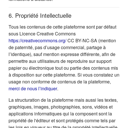
6. Propriété Intellectuelle
Tous les contenus de cette plateforme sont par défaut
sous Licence Creative Commons
(s'ouvre dans un nouvel onglet
https://creativecommons.org/
CC BY-NC-SA (mention
de paternité, pas d’usage commercial, partage à
l’identique), sauf mention expresse différente, afin de
permettre aux utilisateurs de reproduire sur support
papier ou électronique tout ou partie des contenus mis
à disposition sur cette plateforme. Si vous constatez un
usage non conforme de contenus de la plateforme,
(s'ouvre dans un nouvel onglet)
merci de nous l’indiquer
.
La structuration de la plateforme mais aussi les textes,
graphiques, images, photographies, sons, vidéos et
applications informatiques qui la composent sont la
propriété de l'éditeur et sont protégés comme tels par
les lois en vigueur au titre de la propriété intellectuelle.