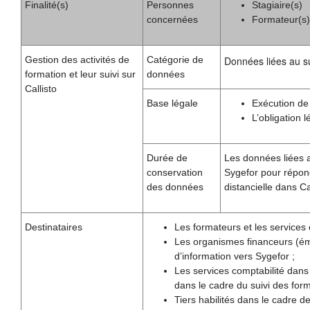
Finalité(s)
Personnes
Stagiaire(s)
concernées
Formateur(s)
Gestion des activités de
Catégorie de
Données liées au sui
formation et leur suivi sur
données
Callisto
Base légale
Exécution de
L’obligation 
Durée de
Les données liées a
conservation
Sygefor pour répond
des données
distancielle dans Cal
Destinataires
Les formateurs et les services 
Les organismes financeurs (éma
d’information vers Sygefor ;
Les services comptabilité dans
dans le cadre du suivi des form
Tiers habilités dans le cadre de