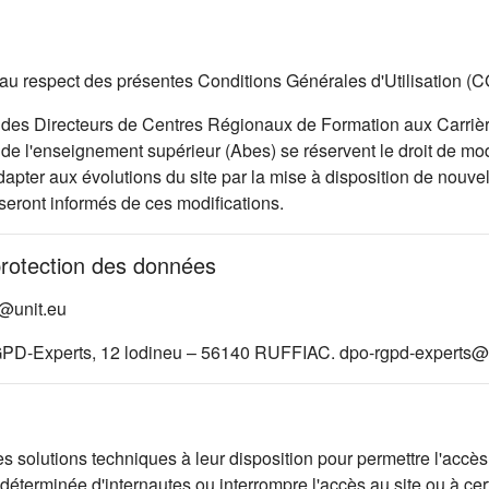
 et au respect des présentes Conditions Générales d'Utilisation (
des Directeurs de Centres Régionaux de Formation aux Carrièr
e l'enseignement supérieur (Abes) se réservent le droit de modi
pter aux évolutions du site par la mise à disposition de nouvell
 seront informés de ces modifications.
protection des données
d@unit.eu
GPD-Experts, 12 lodineu – 56140 RUFFIAC. dpo-rgpd-experts@a
lutions techniques à leur disposition pour permettre l'accès au
éterminée d'internautes ou interrompre l'accès au site ou à cer