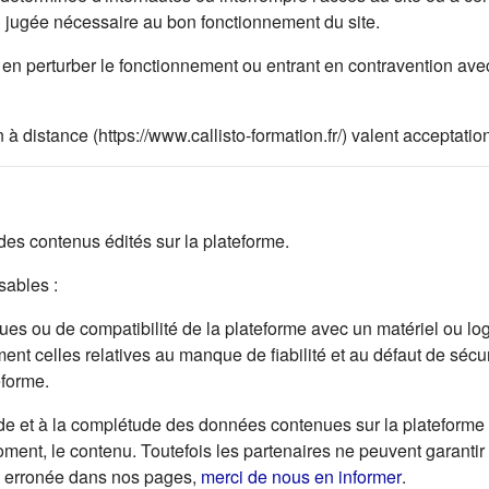
on jugée nécessaire au bon fonctionnement du site.
en perturber le fonctionnement ou entrant en contravention avec 
 à distance (https://www.callisto-formation.fr/) valent acceptat
s contenus édités sur la plateforme.
ables :
s ou de compatibilité de la plateforme avec un matériel ou logici
ent celles relatives au manque de fiabilité et au défaut de sécur
eforme.
de et à la complétude des données contenues sur la plateforme e
 moment, le contenu. Toutefois les partenaires ne peuvent garantir
(s'ouvre da
ou erronée dans nos pages,
merci de nous en informer
.