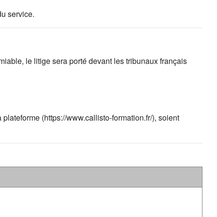
du service.
iable, le litige sera porté devant les tribunaux français
lateforme (https://www.callisto-formation.fr/), soient