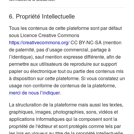
6. Propriété Intellectuelle
Tous les contenus de cette plateforme sont par défaut
sous Licence Creative Commons
(s'ouvre dans un nouvel onglet
https://creativecommons.org/
CC BY-NC-SA (mention
de paternité, pas d’usage commercial, partage à
l’identique), sauf mention expresse différente, afin de
permettre aux utilisateurs de reproduire sur support
papier ou électronique tout ou partie des contenus mis
à disposition sur cette plateforme. Si vous constatez un
usage non conforme de contenus de la plateforme,
(s'ouvre dans un nouvel onglet)
merci de nous l’indiquer
.
La structuration de la plateforme mais aussi les textes,
graphiques, images, photographies, sons, vidéos et
applications informatiques qui la composent sont la
propriété de l'éditeur et sont protégés comme tels par
les lois en vigueur au titre de la propriété intellectuelle.