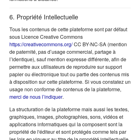
6. Propriété Intellectuelle
Tous les contenus de cette plateforme sont par défaut
sous Licence Creative Commons
(s'ouvre dans un nouvel onglet
https://creativecommons.org/
CC BY-NC-SA (mention
de paternité, pas d’usage commercial, partage à
l’identique), sauf mention expresse différente, afin de
permettre aux utilisateurs de reproduire sur support
papier ou électronique tout ou partie des contenus mis
à disposition sur cette plateforme. Si vous constatez un
usage non conforme de contenus de la plateforme,
(s'ouvre dans un nouvel onglet)
merci de nous l’indiquer
.
La structuration de la plateforme mais aussi les textes,
graphiques, images, photographies, sons, vidéos et
applications informatiques qui la composent sont la
propriété de l'éditeur et sont protégés comme tels par
les lois en vigueur au titre de la propriété intellectuelle.