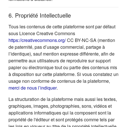
6. Propriété Intellectuelle
Tous les contenus de cette plateforme sont par défaut
sous Licence Creative Commons
(s'ouvre dans un nouvel onglet
https://creativecommons.org/
CC BY-NC-SA (mention
de paternité, pas d’usage commercial, partage à
l’identique), sauf mention expresse différente, afin de
permettre aux utilisateurs de reproduire sur support
papier ou électronique tout ou partie des contenus mis
à disposition sur cette plateforme. Si vous constatez un
usage non conforme de contenus de la plateforme,
(s'ouvre dans un nouvel onglet)
merci de nous l’indiquer
.
La structuration de la plateforme mais aussi les textes,
graphiques, images, photographies, sons, vidéos et
applications informatiques qui la composent sont la
propriété de l'éditeur et sont protégés comme tels par
les lois en vigueur au titre de la propriété intellectuelle.