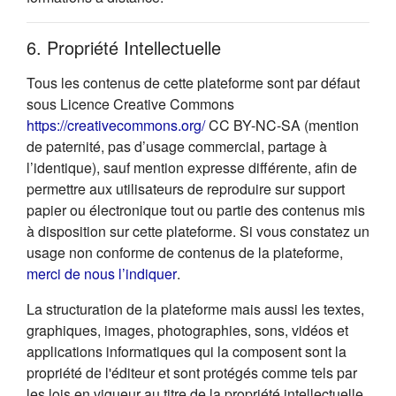
6. Propriété Intellectuelle
Tous les contenus de cette plateforme sont par défaut
sous Licence Creative Commons
(s'ouvre dans un nouvel onglet
https://creativecommons.org/
CC BY-NC-SA (mention
de paternité, pas d’usage commercial, partage à
l’identique), sauf mention expresse différente, afin de
permettre aux utilisateurs de reproduire sur support
papier ou électronique tout ou partie des contenus mis
à disposition sur cette plateforme. Si vous constatez un
usage non conforme de contenus de la plateforme,
(s'ouvre dans un nouvel onglet)
merci de nous l’indiquer
.
La structuration de la plateforme mais aussi les textes,
graphiques, images, photographies, sons, vidéos et
applications informatiques qui la composent sont la
propriété de l'éditeur et sont protégés comme tels par
les lois en vigueur au titre de la propriété intellectuelle.