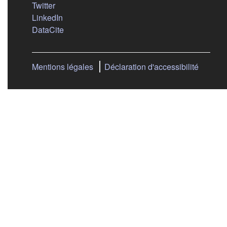
(s'ouvre dans un nouvel onglet)
Twitter
(s'ouvre dans un nouvel onglet)
LinkedIn
(s'ouvre dans un nouvel onglet)
DataCite
Mentions légales
Déclaration d'accessibilité