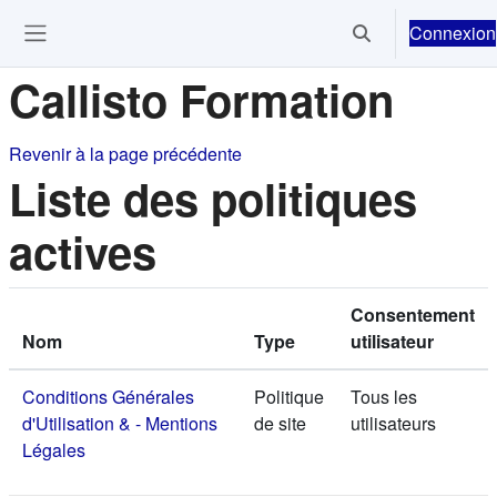
Passer au contenu principal
Connexion
Activer/désactiver 
Ouvrir le menu de navigation
Callisto Formation
Revenir à la page précédente
Liste des politiques
actives
Consentement
Nom
Type
utilisateur
Conditions Générales
Politique
Tous les
d'Utilisation & - Mentions
de site
utilisateurs
Légales