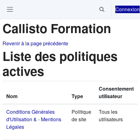
Passer au contenu principal
Connexion
Activer/désactiver 
Ouvrir le menu de navigation
Callisto Formation
Revenir à la page précédente
Liste des politiques
actives
Consentement
Nom
Type
utilisateur
Conditions Générales
Politique
Tous les
d'Utilisation & - Mentions
de site
utilisateurs
Légales