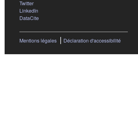
(s'ouvre dans un nouvel onglet)
Twitter
(s'ouvre dans un nouvel onglet)
LinkedIn
(s'ouvre dans un nouvel onglet)
DataCite
Mentions légales
Déclaration d'accessibilité