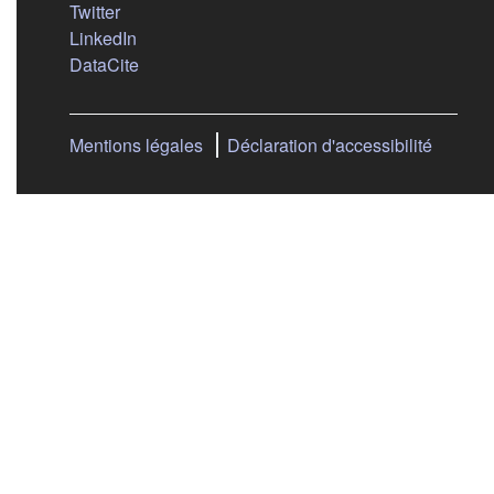
(s'ouvre dans un nouvel onglet)
Twitter
(s'ouvre dans un nouvel onglet)
LinkedIn
(s'ouvre dans un nouvel onglet)
DataCite
Mentions légales
Déclaration d'accessibilité