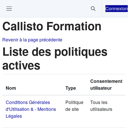
Passer au contenu principal
Connexion
Activer/désactiver 
Ouvrir le menu de navigation
Callisto Formation
Revenir à la page précédente
Liste des politiques
actives
Consentement
Nom
Type
utilisateur
Conditions Générales
Politique
Tous les
d'Utilisation & - Mentions
de site
utilisateurs
Légales