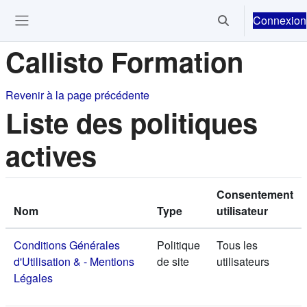
Passer au contenu principal
Connexion
Activer/désactiver 
Ouvrir le menu de navigation
Callisto Formation
Revenir à la page précédente
Liste des politiques
actives
Consentement
Nom
Type
utilisateur
Conditions Générales
Politique
Tous les
d'Utilisation & - Mentions
de site
utilisateurs
Légales