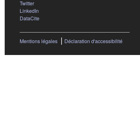
(s'ouvre dans un nouvel onglet)
Twitter
(s'ouvre dans un nouvel onglet)
LinkedIn
(s'ouvre dans un nouvel onglet)
DataCite
Mentions légales
Déclaration d'accessibilité