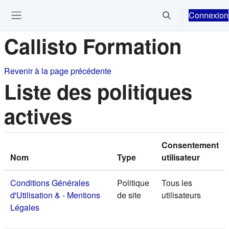
Passer au contenu principal
Connexion
Activer/désactiver 
Ouvrir le menu de navigation
Callisto Formation
Revenir à la page précédente
Liste des politiques
actives
Consentement
Nom
Type
utilisateur
Conditions Générales
Politique
Tous les
d'Utilisation & - Mentions
de site
utilisateurs
Légales