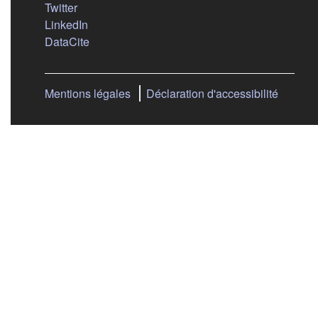
(s'ouvre dans un nouvel onglet)
Twitter
(s'ouvre dans un nouvel onglet)
LinkedIn
(s'ouvre dans un nouvel onglet)
DataCite
Mentions légales
Déclaration d'accessibilité