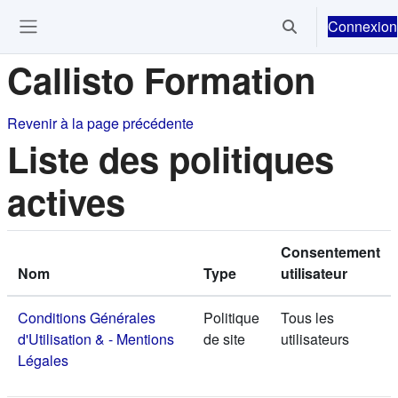
Passer au contenu principal
Connexion
Activer/désactiver 
Ouvrir le menu de navigation
Callisto Formation
Revenir à la page précédente
Liste des politiques
actives
Consentement
Nom
Type
utilisateur
Conditions Générales
Politique
Tous les
d'Utilisation & - Mentions
de site
utilisateurs
Légales