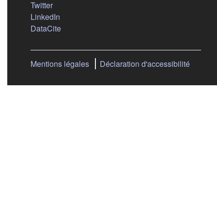
(s'ouvre dans un nouvel onglet)
Twitter
(s'ouvre dans un nouvel onglet)
LinkedIn
(s'ouvre dans un nouvel onglet)
DataCite
Mentions légales
Déclaration d'accessibilité