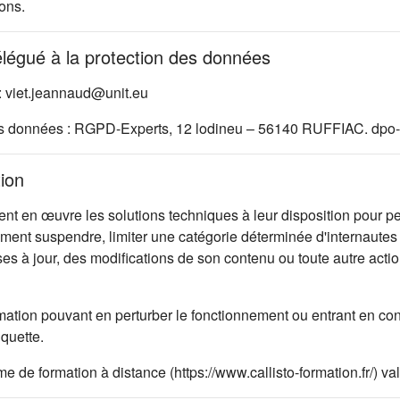
ons.
élégué à la protection des données
: viet.jeannaud@unit.eu
es données : RGPD-Experts, 12 lodineu – 56140 RUFFIAC. dpo-
tion
 en œuvre les solutions techniques à leur disposition pour per
oment suspendre, limiter une catégorie déterminée d'internautes 
ises à jour, des modifications de son contenu ou toute autre ac
mation pouvant en perturber le fonctionnement ou entrant en con
iquette.
rme de formation à distance (https://www.callisto-formation.fr/) 