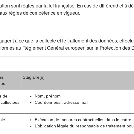
ion sont régies par la loi française. En cas de différend et à déf
 aux règles de compétence en vigueur.
ent à ce que la collecte et le traitement des données, effectué
t conformes au Règlement Général européen sur la Protection de
es
Stagiaire(s)
ées
e de
Nom, prénom
collectées
Coordonnées : adresse mail
ale
Exécution de mesures contractuelles dans le cadre 
L’obligation légale du responsable de traitement pou