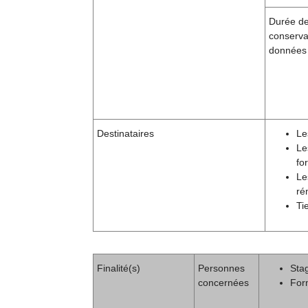
Durée d
conserva
données
Destinataires
Le
Le
fo
Le
ré
Ti
Finalité(s)
Personnes
Stag
concernées
For