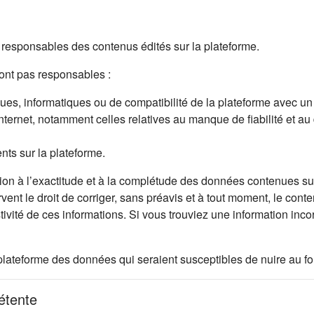
esponsables des contenus édités sur la plateforme.
nt pas responsables :
s, informatiques ou de compatibilité de la plateforme avec un mat
Internet, notamment celles relatives au manque de fiabilité et au
ents sur la plateforme.
on à l’exactitude et à la complétude des données contenues sur 
rvent le droit de corriger, sans préavis et à tout moment, le cont
stivité de ces informations. Si vous trouviez une information in
let)
ur la plateforme des données qui seraient susceptibles de nuire au
pétente