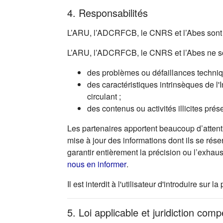
4. Responsabilités
L’ARU, l’ADCRFCB, le CNRS et l’Abes sont r
L’ARU, l’ADCRFCB, le CNRS et l’Abes ne so
des problèmes ou défaillances technique
des caractéristiques intrinsèques de l'
circulant ;
des contenus ou activités illicites prés
Les partenaires apportent beaucoup d’attenti
mise à jour des informations dont ils se rése
garantir entièrement la précision ou l’exhau
(s'ouvre dans un nouvel ong
nous en informer
.
Il est interdit à l'utilisateur d'introduire s
5. Loi applicable et juridiction com