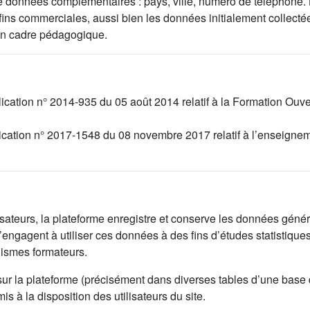
l de données complémentaires : pays, ville, numéro de téléphone.
 fins commerciales, aussi bien les données initialement collec
un cadre pédagogique.
lication n° 2014-935 du 05 août 2014 relatif à la Formation Ouv
lication n° 2017-1548 du 08 novembre 2017 relatif à l’enseignem
lisateurs, la plateforme enregistre et conserve les données généré
engagent à utiliser ces données à des fins d’études statistique
nismes formateurs.
sur la plateforme (précisément dans diverses tables d’une base
 à la disposition des utilisateurs du site.