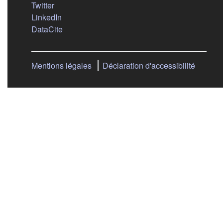
(s'ouvre dans un nouvel onglet)
Twitter
(s'ouvre dans un nouvel onglet)
LinkedIn
(s'ouvre dans un nouvel onglet)
DataCite
Mentions légales
Déclaration d'accessibilité