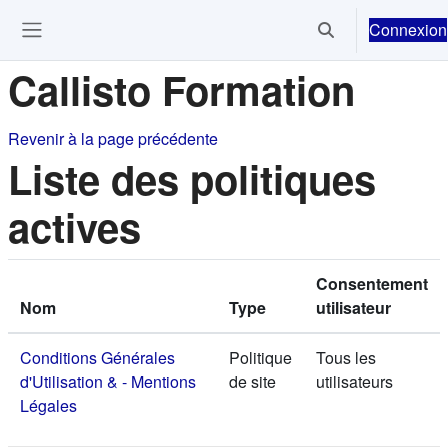
Passer au contenu principal
Connexion
Activer/désactiver 
Ouvrir le menu de navigation
Callisto Formation
Revenir à la page précédente
Liste des politiques
actives
Consentement
Nom
Type
utilisateur
Conditions Générales
Politique
Tous les
d'Utilisation & - Mentions
de site
utilisateurs
Légales