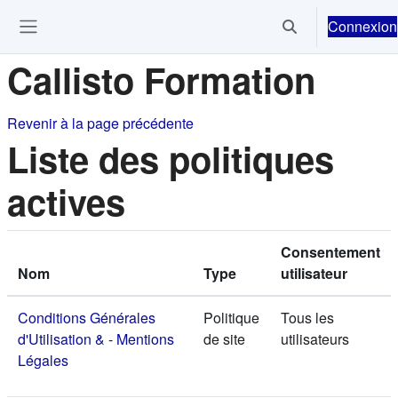
Passer au contenu principal
Connexion
Activer/désactiver 
Ouvrir le menu de navigation
Callisto Formation
Revenir à la page précédente
Liste des politiques
actives
Consentement
Nom
Type
utilisateur
Conditions Générales
Politique
Tous les
d'Utilisation & - Mentions
de site
utilisateurs
Légales