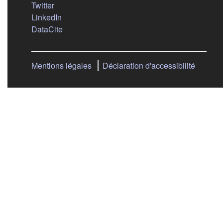
(s'ouvre dans un nouvel onglet)
Twitter
(s'ouvre dans un nouvel onglet)
LinkedIn
(s'ouvre dans un nouvel onglet)
DataCite
Mentions légales
Déclaration d'accessibilité