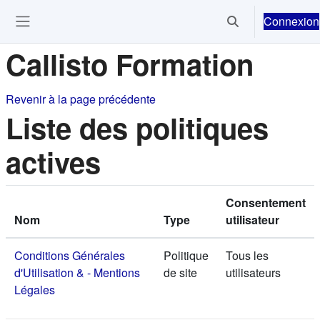
Passer au contenu principal
Connexion
Activer/désactiver 
Ouvrir le menu de navigation
Callisto Formation
Revenir à la page précédente
Liste des politiques
actives
Consentement
Nom
Type
utilisateur
Conditions Générales
Politique
Tous les
d'Utilisation & - Mentions
de site
utilisateurs
Légales