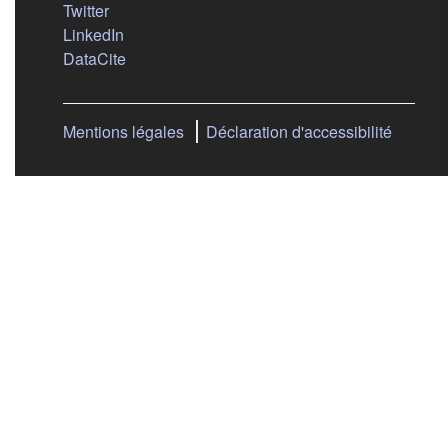
(s'ouvre dans un nouvel onglet)
Twitter
(s'ouvre dans un nouvel onglet)
LinkedIn
(s'ouvre dans un nouvel onglet)
DataCite
Mentions légales
Déclaration d'accessibilité