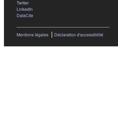
(s'ouvre dans un nouvel onglet)
Twitter
(s'ouvre dans un nouvel onglet)
LinkedIn
(s'ouvre dans un nouvel onglet)
DataCite
Mentions légales
Déclaration d'accessibilité