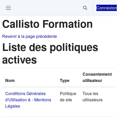
Passer au contenu principal
Connexion
Activer/désactiver 
Ouvrir le menu de navigation
Callisto Formation
Revenir à la page précédente
Liste des politiques
actives
Consentement
Nom
Type
utilisateur
Conditions Générales
Politique
Tous les
d'Utilisation & - Mentions
de site
utilisateurs
Légales