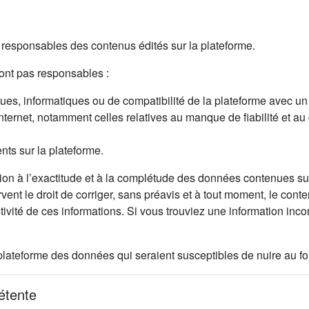
esponsables des contenus édités sur la plateforme.
nt pas responsables :
s, informatiques ou de compatibilité de la plateforme avec un mat
Internet, notamment celles relatives au manque de fiabilité et au
ents sur la plateforme.
on à l’exactitude et à la complétude des données contenues sur 
rvent le droit de corriger, sans préavis et à tout moment, le cont
stivité de ces informations. Si vous trouviez une information in
let)
ur la plateforme des données qui seraient susceptibles de nuire au
pétente