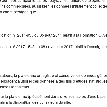
l de données complémentaires : pays, ville, numéro de téléphone.
 fins commerciales, aussi bien les données initialement collec
un cadre pédagogique.
lication n° 2014-935 du 05 août 2014 relatif à la Formation Ouv
lication n° 2017-1548 du 08 novembre 2017 relatif à l’enseignem
lisateurs, la plateforme enregistre et conserve les données généré
engagent à utiliser ces données à des fins d’études statistique
nismes formateurs.
sur la plateforme (précisément dans diverses tables d’une base
 à la disposition des utilisateurs du site.