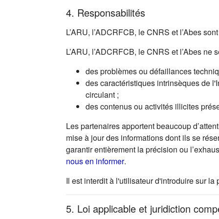
4. Responsabilités
L’ARU, l’ADCRFCB, le CNRS et l’Abes sont r
L’ARU, l’ADCRFCB, le CNRS et l’Abes ne so
des problèmes ou défaillances technique
des caractéristiques intrinsèques de l'
circulant ;
des contenus ou activités illicites prés
Les partenaires apportent beaucoup d’attenti
mise à jour des informations dont ils se rése
garantir entièrement la précision ou l’exhau
(s'ouvre dans un nouvel ong
nous en informer
.
Il est interdit à l'utilisateur d'introduire s
5. Loi applicable et juridiction com