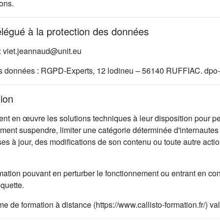
ons.
élégué à la protection des données
: viet.jeannaud@unit.eu
es données : RGPD-Experts, 12 lodineu – 56140 RUFFIAC. dpo-
tion
 en œuvre les solutions techniques à leur disposition pour per
oment suspendre, limiter une catégorie déterminée d'internautes 
ises à jour, des modifications de son contenu ou toute autre ac
mation pouvant en perturber le fonctionnement ou entrant en con
iquette.
rme de formation à distance (https://www.callisto-formation.fr/) 