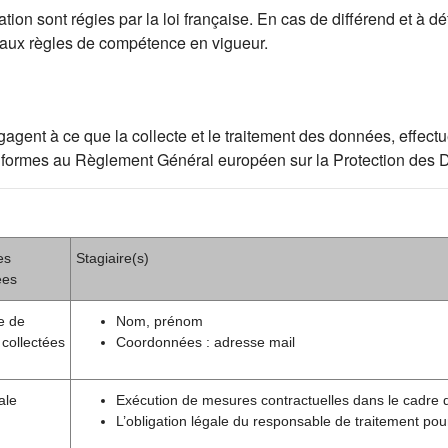
ion sont régies par la loi française. En cas de différend et à déf
 aux règles de compétence en vigueur.
ent à ce que la collecte et le traitement des données, effectué
t conformes au Règlement Général européen sur la Protection de
es
Stagiaire(s)
ées
e de
Nom, prénom
collectées
Coordonnées : adresse mail
ale
Exécution de mesures contractuelles dans le cadre 
L’obligation légale du responsable de traitement pou