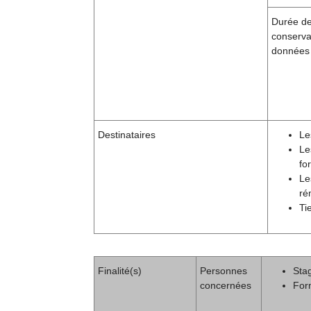
Durée d
conserva
données
Destinataires
Le
Le
fo
Le
ré
Ti
Finalité(s)
Personnes
Stag
concernées
For