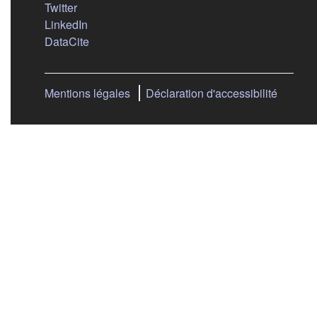
(s'ouvre dans un nouvel onglet)
Twitter
(s'ouvre dans un nouvel onglet)
LinkedIn
(s'ouvre dans un nouvel onglet)
DataCite
Mentions légales
Déclaration d'accessibilité