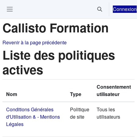
Passer au contenu principal
Connexion
Activer/désactiver 
Ouvrir le menu de navigation
Callisto Formation
Revenir à la page précédente
Liste des politiques
actives
Consentement
Nom
Type
utilisateur
Conditions Générales
Politique
Tous les
d'Utilisation & - Mentions
de site
utilisateurs
Légales