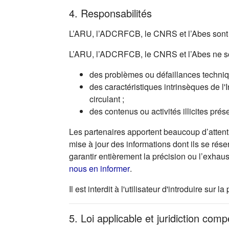
4. Responsabilités
L’ARU, l’ADCRFCB, le CNRS et l’Abes sont r
L’ARU, l’ADCRFCB, le CNRS et l’Abes ne so
des problèmes ou défaillances technique
des caractéristiques intrinsèques de l'
circulant ;
des contenus ou activités illicites prés
Les partenaires apportent beaucoup d’attenti
mise à jour des informations dont ils se rése
garantir entièrement la précision ou l’exhau
(s'ouvre dans un nouvel ong
nous en informer
.
Il est interdit à l'utilisateur d'introduire s
5. Loi applicable et juridiction com