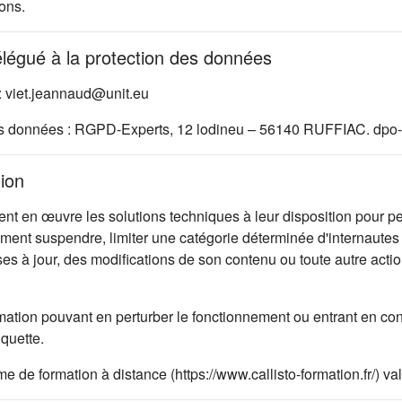
ons.
élégué à la protection des données
: viet.jeannaud@unit.eu
es données : RGPD-Experts, 12 lodineu – 56140 RUFFIAC. dpo-
tion
 en œuvre les solutions techniques à leur disposition pour per
oment suspendre, limiter une catégorie déterminée d'internautes 
ises à jour, des modifications de son contenu ou toute autre ac
mation pouvant en perturber le fonctionnement ou entrant en con
iquette.
rme de formation à distance (https://www.callisto-formation.fr/) 