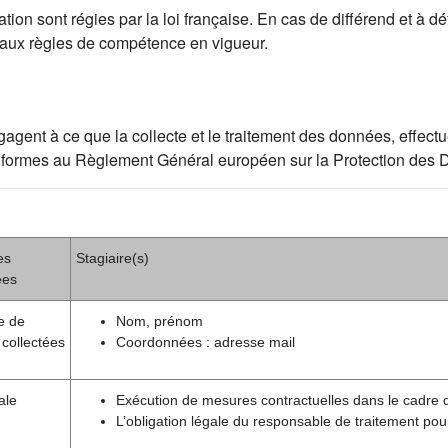
ion sont régies par la loi française. En cas de différend et à déf
 aux règles de compétence en vigueur.
ent à ce que la collecte et le traitement des données, effectué
t conformes au Règlement Général européen sur la Protection de
es
Stagiaire(s)
ées
e de
Nom, prénom
collectées
Coordonnées : adresse mail
ale
Exécution de mesures contractuelles dans le cadre 
L’obligation légale du responsable de traitement pou