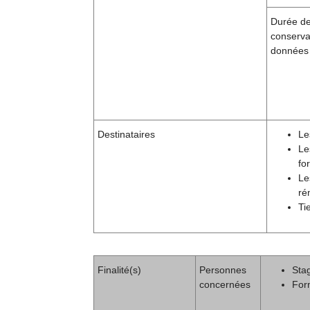
Durée d
conserva
données
Destinataires
Le
Le
fo
Le
ré
Ti
Finalité(s)
Personnes
Stag
concernées
For