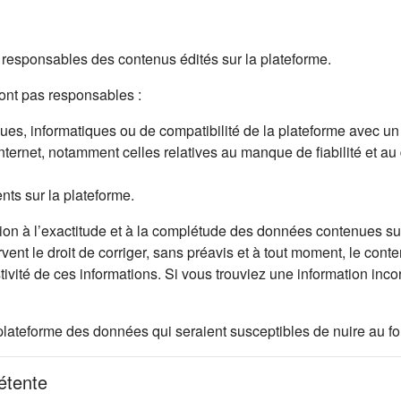
esponsables des contenus édités sur la plateforme.
nt pas responsables :
s, informatiques ou de compatibilité de la plateforme avec un mat
Internet, notamment celles relatives au manque de fiabilité et au
ents sur la plateforme.
on à l’exactitude et à la complétude des données contenues sur 
rvent le droit de corriger, sans préavis et à tout moment, le cont
stivité de ces informations. Si vous trouviez une information in
let)
ur la plateforme des données qui seraient susceptibles de nuire au
pétente