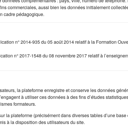
l de données complémentaires : pays, ville, numéro de téléphone.
 fins commerciales, aussi bien les données initialement collec
un cadre pédagogique.
lication n° 2014-935 du 05 août 2014 relatif à la Formation Ouv
lication n° 2017-1548 du 08 novembre 2017 relatif à l’enseignem
lisateurs, la plateforme enregistre et conserve les données généré
engagent à utiliser ces données à des fins d’études statistique
nismes formateurs.
sur la plateforme (précisément dans diverses tables d’une base
 à la disposition des utilisateurs du site.