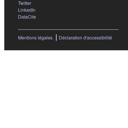
(s'ouvre dans un nouvel onglet)
Twitter
(s'ouvre dans un nouvel onglet)
LinkedIn
(s'ouvre dans un nouvel onglet)
DataCite
Mentions légales
Déclaration d'accessibilité