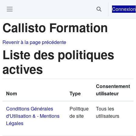
Passer au contenu principal
Connexion
Activer/désactiver 
Ouvrir le menu de navigation
Callisto Formation
Revenir à la page précédente
Liste des politiques
actives
Consentement
Nom
Type
utilisateur
Conditions Générales
Politique
Tous les
d'Utilisation & - Mentions
de site
utilisateurs
Légales