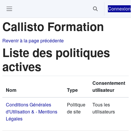
Passer au contenu principal
Connexion
Activer/désactiver 
Ouvrir le menu de navigation
Callisto Formation
Revenir à la page précédente
Liste des politiques
actives
Consentement
Nom
Type
utilisateur
Conditions Générales
Politique
Tous les
d'Utilisation & - Mentions
de site
utilisateurs
Légales