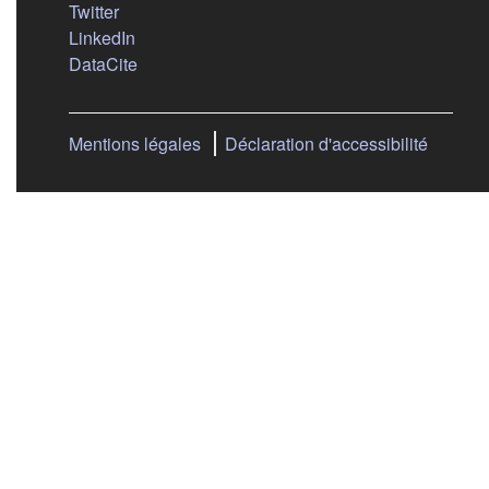
(s'ouvre dans un nouvel onglet)
Twitter
(s'ouvre dans un nouvel onglet)
LinkedIn
(s'ouvre dans un nouvel onglet)
DataCite
Mentions légales
Déclaration d'accessibilité