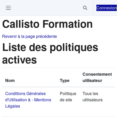
Passer au contenu principal
Connexion
Activer/désactiver 
Ouvrir le menu de navigation
Callisto Formation
Revenir à la page précédente
Liste des politiques
actives
Consentement
Nom
Type
utilisateur
Conditions Générales
Politique
Tous les
d'Utilisation & - Mentions
de site
utilisateurs
Légales