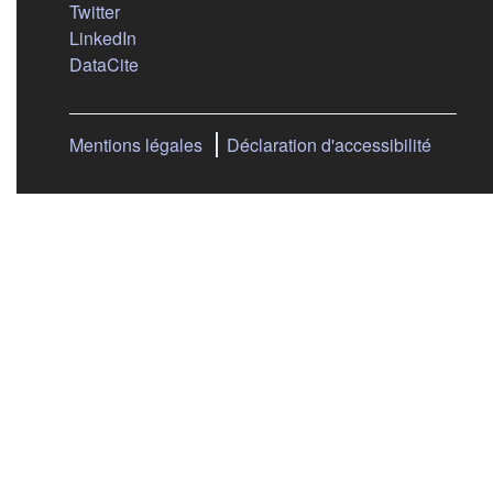
(s'ouvre dans un nouvel onglet)
Twitter
(s'ouvre dans un nouvel onglet)
LinkedIn
(s'ouvre dans un nouvel onglet)
DataCite
Mentions légales
Déclaration d'accessibilité