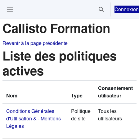
Passer au contenu principal
Connexion
Activer/désactiver 
Ouvrir le menu de navigation
Callisto Formation
Revenir à la page précédente
Liste des politiques
actives
Consentement
Nom
Type
utilisateur
Conditions Générales
Politique
Tous les
d'Utilisation & - Mentions
de site
utilisateurs
Légales