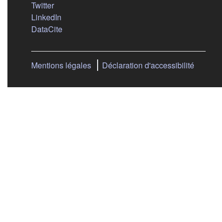
(s'ouvre dans un nouvel onglet)
Twitter
(s'ouvre dans un nouvel onglet)
LinkedIn
(s'ouvre dans un nouvel onglet)
DataCite
Mentions légales
Déclaration d'accessibilité