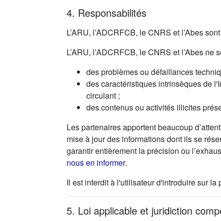
4. Responsabilités
L’ARU, l’ADCRFCB, le CNRS et l’Abes sont r
L’ARU, l’ADCRFCB, le CNRS et l’Abes ne so
des problèmes ou défaillances technique
des caractéristiques intrinsèques de l'
circulant ;
des contenus ou activités illicites prés
Les partenaires apportent beaucoup d’attenti
mise à jour des informations dont ils se rése
garantir entièrement la précision ou l’exhau
(s'ouvre dans un nouvel ong
nous en informer
.
Il est interdit à l'utilisateur d'introduire s
5. Loi applicable et juridiction com