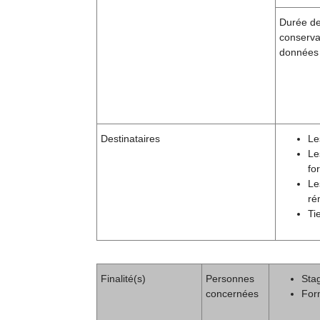
Durée d
conserva
données
Destinataires
Le
Le
fo
Le
ré
Ti
Finalité(s)
Personnes
Stag
concernées
For