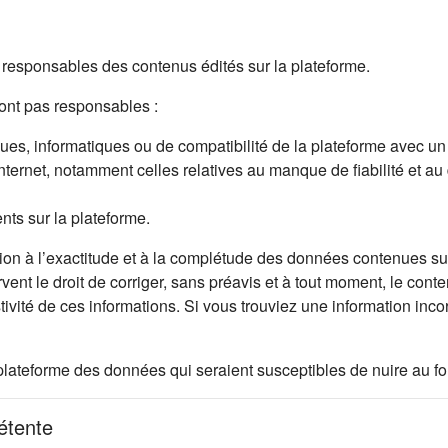
esponsables des contenus édités sur la plateforme.
nt pas responsables :
s, informatiques ou de compatibilité de la plateforme avec un mat
Internet, notamment celles relatives au manque de fiabilité et au
ents sur la plateforme.
on à l’exactitude et à la complétude des données contenues sur 
rvent le droit de corriger, sans préavis et à tout moment, le cont
stivité de ces informations. Si vous trouviez une information in
let)
ur la plateforme des données qui seraient susceptibles de nuire au
pétente