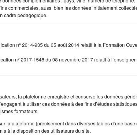
l de données complémentaires : pays, ville, numéro de téléphone.
 fins commerciales, aussi bien les données initialement collec
un cadre pédagogique.
lication n° 2014-935 du 05 août 2014 relatif à la Formation Ouv
lication n° 2017-1548 du 08 novembre 2017 relatif à l’enseignem
lisateurs, la plateforme enregistre et conserve les données généré
engagent à utiliser ces données à des fins d’études statistique
nismes formateurs.
sur la plateforme (précisément dans diverses tables d’une base
 à la disposition des utilisateurs du site.