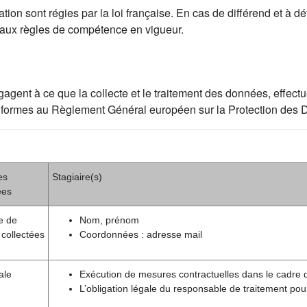
ion sont régies par la loi française. En cas de différend et à déf
 aux règles de compétence en vigueur.
ent à ce que la collecte et le traitement des données, effectué
t conformes au Règlement Général européen sur la Protection de
es
Stagiaire(s)
ées
e de
Nom, prénom
collectées
Coordonnées : adresse mail
ale
Exécution de mesures contractuelles dans le cadre 
L’obligation légale du responsable de traitement pou