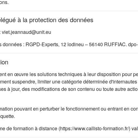
ons.
élégué à la protection des données
: viet.jeannaud@unit.eu
es données : RGPD-Experts, 12 lodineu – 56140 RUFFIAC. dpo-
tion
 en œuvre les solutions techniques à leur disposition pour per
oment suspendre, limiter une catégorie déterminée d'internautes 
ises à jour, des modifications de son contenu ou toute autre ac
mation pouvant en perturber le fonctionnement ou entrant en con
iquette.
rme de formation à distance (https://www.callisto-formation.fr/) 