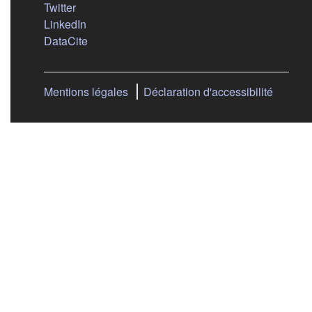
(s'ouvre dans un nouvel onglet)
Twitter
(s'ouvre dans un nouvel onglet)
LinkedIn
(s'ouvre dans un nouvel onglet)
DataCite
Mentions légales
Déclaration d'accessibilité