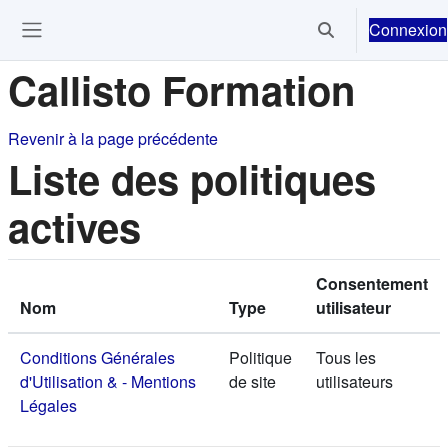
Passer au contenu principal
Connexion
Activer/désactiver 
Ouvrir le menu de navigation
Callisto Formation
Revenir à la page précédente
Liste des politiques
actives
Consentement
Nom
Type
utilisateur
Conditions Générales
Politique
Tous les
d'Utilisation & - Mentions
de site
utilisateurs
Légales