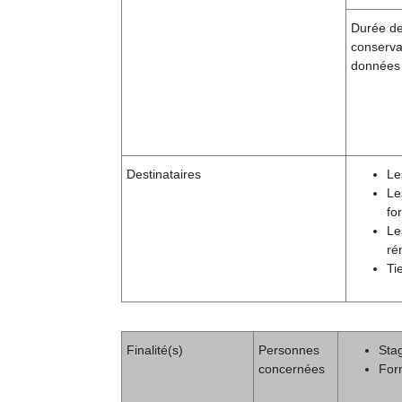
Durée d
conserva
données
Destinataires
Le
Le
fo
Le
ré
Ti
Finalité(s)
Personnes
Stag
concernées
For