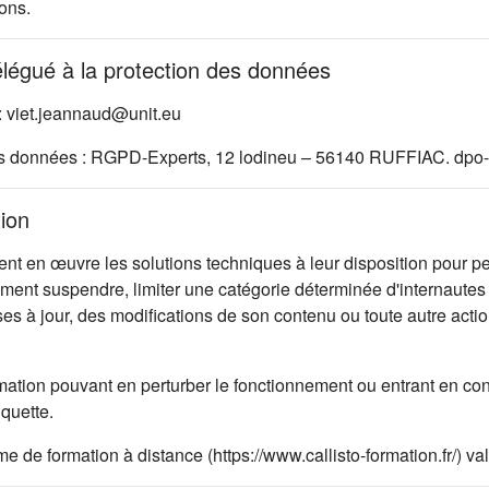
ons.
élégué à la protection des données
: viet.jeannaud@unit.eu
es données : RGPD-Experts, 12 lodineu – 56140 RUFFIAC. dpo-
tion
 en œuvre les solutions techniques à leur disposition pour per
oment suspendre, limiter une catégorie déterminée d'internautes 
ises à jour, des modifications de son contenu ou toute autre ac
mation pouvant en perturber le fonctionnement ou entrant en con
iquette.
rme de formation à distance (https://www.callisto-formation.fr/) 