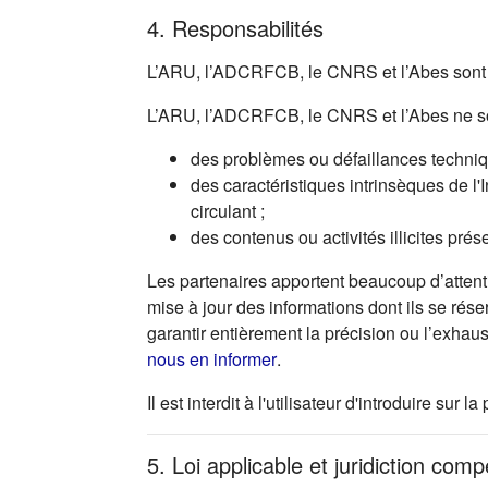
4. Responsabilités
L’ARU, l’ADCRFCB, le CNRS et l’Abes sont r
L’ARU, l’ADCRFCB, le CNRS et l’Abes ne so
des problèmes ou défaillances technique
des caractéristiques intrinsèques de l'
circulant ;
des contenus ou activités illicites prés
Les partenaires apportent beaucoup d’attenti
mise à jour des informations dont ils se rése
garantir entièrement la précision ou l’exhau
(s'ouvre dans un nouvel ong
nous en informer
.
Il est interdit à l'utilisateur d'introduire s
5. Loi applicable et juridiction com