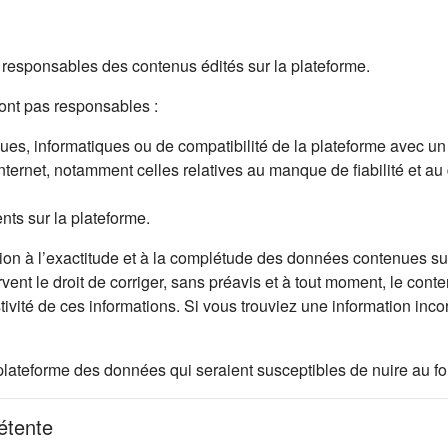
esponsables des contenus édités sur la plateforme.
nt pas responsables :
s, informatiques ou de compatibilité de la plateforme avec un mat
Internet, notamment celles relatives au manque de fiabilité et au
ents sur la plateforme.
on à l’exactitude et à la complétude des données contenues sur 
rvent le droit de corriger, sans préavis et à tout moment, le cont
stivité de ces informations. Si vous trouviez une information in
let)
ur la plateforme des données qui seraient susceptibles de nuire au
pétente