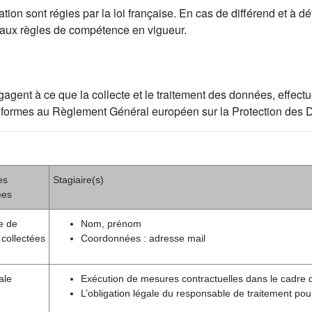
ion sont régies par la loi française. En cas de différend et à déf
 aux règles de compétence en vigueur.
ent à ce que la collecte et le traitement des données, effectué
t conformes au Règlement Général européen sur la Protection de
es
Stagiaire(s)
ées
e de
Nom, prénom
collectées
Coordonnées : adresse mail
ale
Exécution de mesures contractuelles dans le cadre 
L’obligation légale du responsable de traitement pou