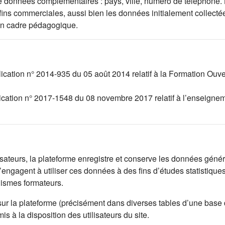
l de données complémentaires : pays, ville, numéro de téléphone.
 fins commerciales, aussi bien les données initialement collec
un cadre pédagogique.
lication n° 2014-935 du 05 août 2014 relatif à la Formation Ouv
lication n° 2017-1548 du 08 novembre 2017 relatif à l’enseignem
lisateurs, la plateforme enregistre et conserve les données généré
engagent à utiliser ces données à des fins d’études statistique
nismes formateurs.
sur la plateforme (précisément dans diverses tables d’une base
 à la disposition des utilisateurs du site.