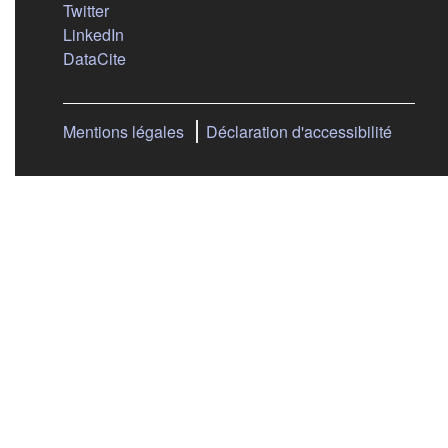
(s'ouvre dans un nouvel onglet)
Twitter
(s'ouvre dans un nouvel onglet)
LinkedIn
(s'ouvre dans un nouvel onglet)
DataCite
Mentions légales
Déclaration d'accessibilité