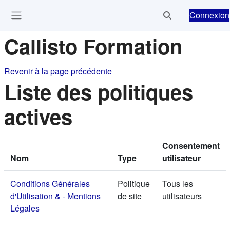
Passer au contenu principal
Connexion
Activer/désactiver 
Ouvrir le menu de navigation
Callisto Formation
Revenir à la page précédente
Liste des politiques
actives
Consentement
Nom
Type
utilisateur
Conditions Générales
Politique
Tous les
d'Utilisation & - Mentions
de site
utilisateurs
Légales